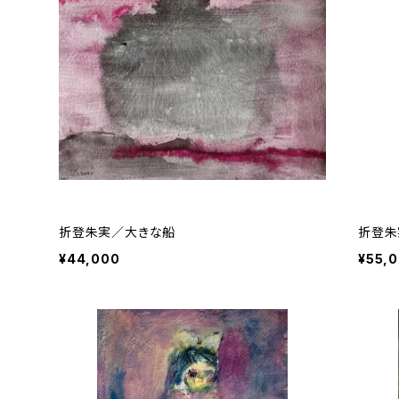
折登朱実／大きな船
折登朱
¥44,000
¥55,