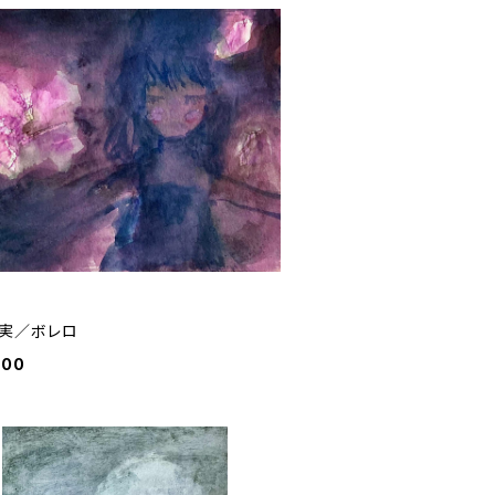
実／ボレロ
000