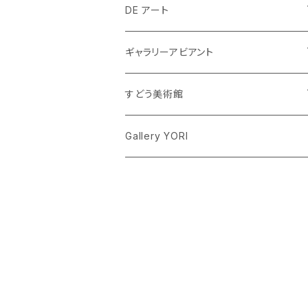
DE アート
周 平
ギャラリーアビアント
出口道吉
根木悟
すどう美術館
渡辺洋子
及川伸一
クミ・コーフ
Gallery YORI
折登朱実
南正雄