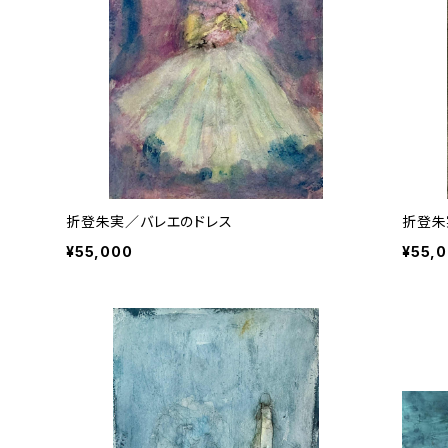
折登朱実／バレエのドレス
折登朱
¥55,000
¥55,