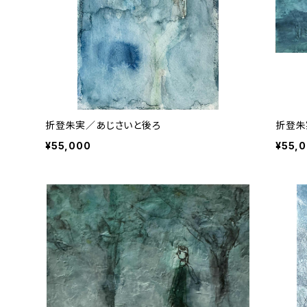
折登朱実／あじさいと後ろ
折登朱
¥55,000
¥55,