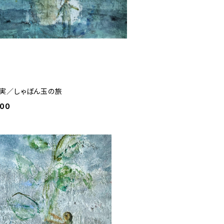
実／しゃぼん玉の旅
000