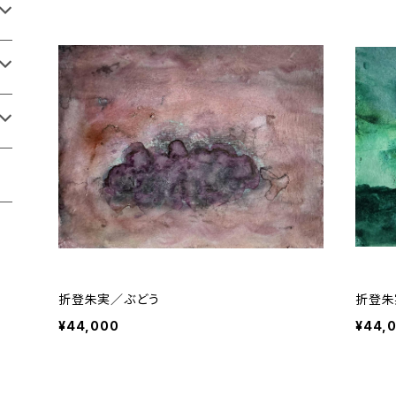
折登朱実／ぶどう
折登朱
¥44,000
¥44,