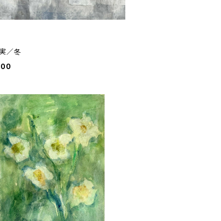
実／冬
000