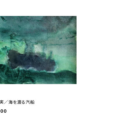
実／海を渡る汽船
000